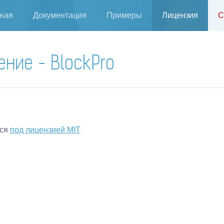
ная
Документация
Примеры
Лицензия
С
ние - BlockPro
тся
под лицензией MIT